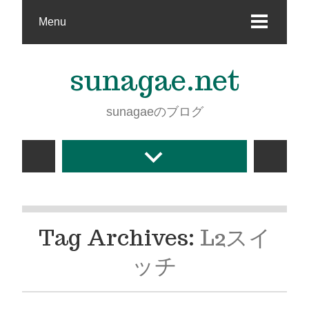
Menu
sunagae.net
sunagaeのブログ
Tag Archives:
L2スイ
ッチ