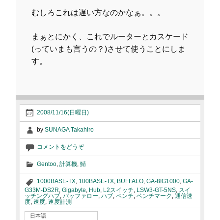
むしろこれは遅い方なのかなぁ。。。
まぁとにかく、これでルーターとカスケード
(っていまも言うの？)させて使うことにしま
す。
2008/11/16(日曜日)
by
SUNAGA Takahiro
コメントをどうぞ
Gentoo
,
計算機
,
鯖
1000BASE-TX
,
100BASE-TX
,
BUFFALO
,
GA-8IG1000
,
GA-
G33M-DS2R
,
Gigabyte
,
Hub
,
L2スイッチ
,
LSW3-GT-5NS
,
スイ
ッチングハブ
,
バッファロー
,
ハブ
,
ベンチ
,
ベンチマーク
,
通信速
度
,
速度
,
速度計測
日本語