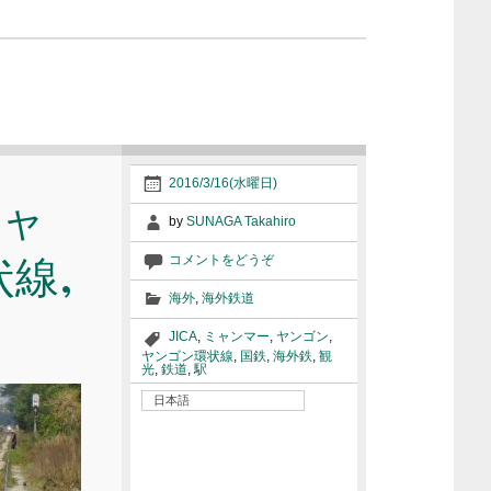
2016/3/16(水曜日)
ミャ
by
SUNAGA Takahiro
線,
コメントをどうぞ
海外
,
海外鉄道
JICA
,
ミャンマー
,
ヤンゴン
,
ヤンゴン環状線
,
国鉄
,
海外鉄
,
観
光
,
鉄道
,
駅
日本語