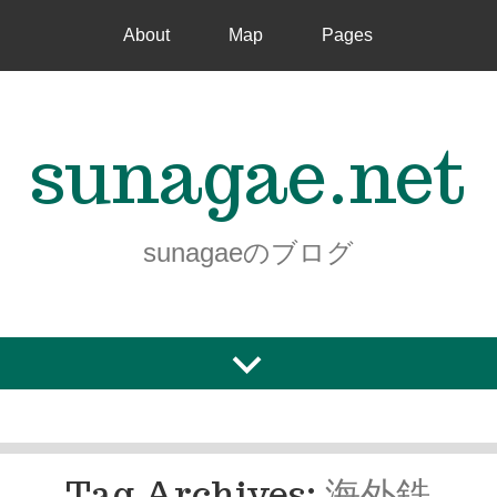
About
Map
Pages
sunagae.net
sunagaeのブログ
Tag Archives:
海外鉄