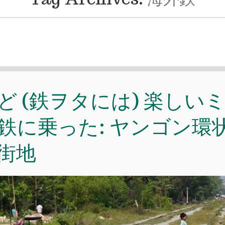
ど (鉄ヲタには) 楽しい
鉄に乗った: ヤンゴン環状
街地