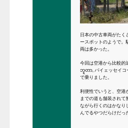
日本の中古車両がたく
ースポットのようで。
両は多かった。
今回は空港から比較的近い (とは
ဘူတာ, パイェッセイコーン？
で乗りました。
利便性でいうと、空港
までの道も舗装されて
ながら行くのはかなり
んでるやつだらけだっ