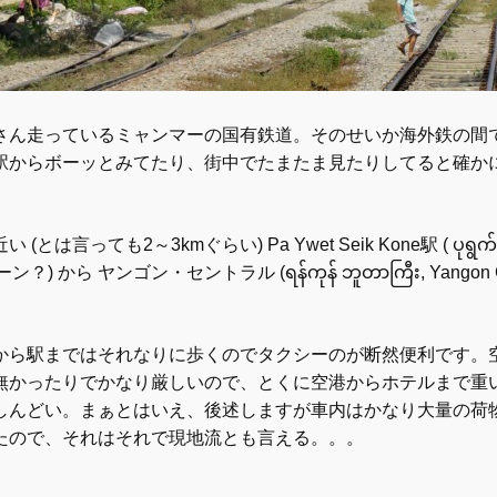
さん走っているミャンマーの国有鉄道。そのせいか海外鉄の間
駅からボーッとみてたり、街中でたまたま見たりしてると確か
言っても2～3kmぐらい) Pa Ywet Seik Kone駅 ( ပုရွက်ဆိ
) から ヤンゴン・セントラル (ရန်ကုန် ဘူတာကြီး, Yangon Ce
から駅まではそれなりに歩くのでタクシーのが断然便利です。
無かったりでかなり厳しいので、とくに空港からホテルまで重
しんどい。まぁとはいえ、後述しますが車内はかなり大量の荷
たので、それはそれで現地流とも言える。。。