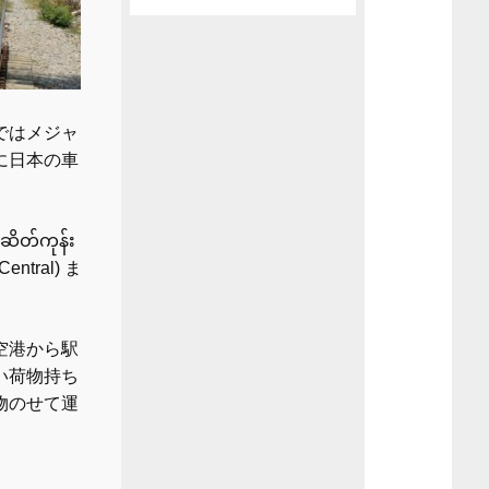
ではメジャ
に日本の車
တ်ကုန်း
ntral) ま
空港から駅
い荷物持ち
物のせて運