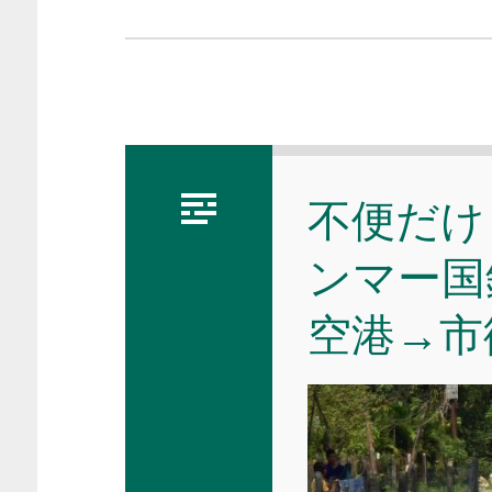
不便だけ
ンマー国
空港→市