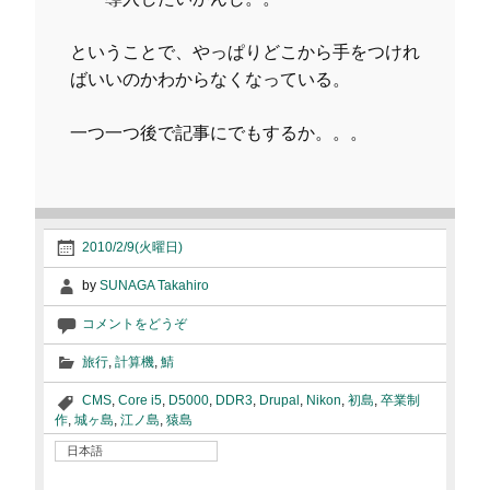
ということで、やっぱりどこから手をつけれ
ばいいのかわからなくなっている。
一つ一つ後で記事にでもするか。。。
2010/2/9(火曜日)
by
SUNAGA Takahiro
コメントをどうぞ
旅行
,
計算機
,
鯖
CMS
,
Core i5
,
D5000
,
DDR3
,
Drupal
,
Nikon
,
初島
,
卒業制
作
,
城ヶ島
,
江ノ島
,
猿島
日本語