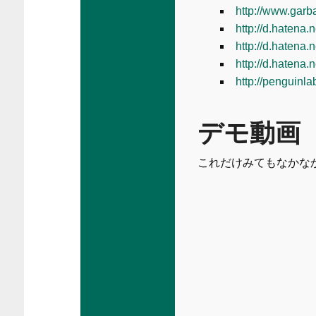
http://www.garb
http://d.hatena
http://d.hatena
http://d.hatena
http://penguinla
デモ動画
これだけみてもなかな