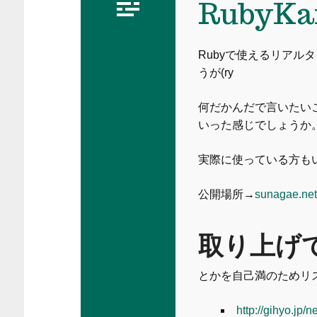
RubyK
Rubyで使えるリアル
うが(ry
何だかんだで言いたいこ
いった感じでしょうか
実際に使っている方も
公開場所→
sunagae.n
取り上げ
とかを自己満のためリス
http://gihyo.jp