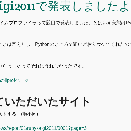
aigi2011で発表しましたよ
タイムプロファイラって題目で発表しました。とはいえ実態はPyt
とは言えたし、Pythonのところで狙いどおりウケてくれたの
。
いらっしゃってそれはうれしかったです。
etのllprofページ
ていただいたサイト
トする。(順不同)
/news/report/01/rubykaigi2011/0001?page=3