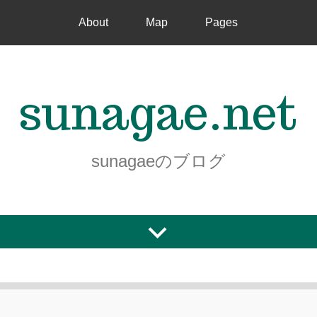
About
Map
Pages
sunagae.net
sunagaeのブログ