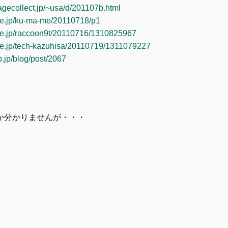
agecollect.jp/~usa/d/201107b.html
.ne.jp/ku-ma-me/20110718/p1
.ne.jp/raccoon9t/20110716/1310825967
.ne.jp/tech-kazuhisa/20110719/1311079227
b.jp/blog/post/2067
か分かりませんが・・・