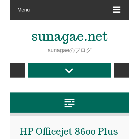
Menu
sunagae.net
sunagaeのブログ
HP Officejet 8600 Plus