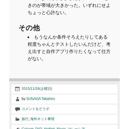
きのが帯域が大きかった。いずれにせよ
ちょっと心許ない。
その他
もうなんか条件そろえたりしてある
程度ちゃんとテストしたいんだけど、考
え出すと自作アプリ作りたくなって仕方
がない。
2015/11/28(土曜日)
by
SUNAGA Takahiro
コメントをどうぞ
旅行
,
海外ネット事情
Celcom
,
DiGi
,
Hotlink
,
Maxis
,
マレーシア