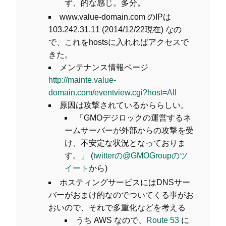
ず、的な感じ。多分。
www.value-domain.com のIPは
103.242.31.11 (2014/12/22現在) なの
で、これをhostsに入れればアクセスで
きた。
メンテナンス情報ページ
http://mainte.value-
domain.com/eventview.cgi?host=All
原因は攻撃されているかららしい。
「GMOデジロックの運営するネ
ームサーバーが外部からの攻撃を受
け、不安定な状況となっておりま
す。」 (
twitterの@GMOGroupのツ
イート
から)
ホスティングサービスにはDNSサー
バーがおまけ的なのでついてくる事がお
おいので、それで多重化などを考える
うち AWS なので、
Route 53
に