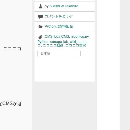
by
SUNAGA Takahiro
コメントをどうぞ
Python
,
製作物
,
鯖
CMS
,
LoafCMS
,
niconico.py
,
Python
,
sunaga-lab
,
wiki
,
ニコニ
コ
,
ニコニコ動画
,
ニコニコ実況
、ニコニコ
日本語
CMSがほ