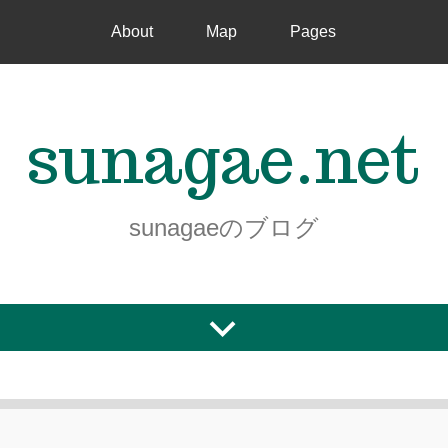
About
Map
Pages
sunagae.net
sunagaeのブログ