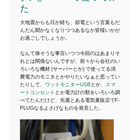
た
大地震からも日が経ち、節電という言葉もだ
んだん聞かなくなりつつあるなか皆様いかが
お過ごしでしょうか。
なんて偉そうな事言いつつ今回のはあまりそ
れとは関係ないんですが、前々から会社のい
ろいろな機材 (サーバーとか) で使ってる消
費電力のモニタとかやりたいなぁと思ってい
たりして、
ワットモニターUSB
とか、
スマ
ートコンセント
とか電力計の類をいろいろ調
べてたんだけど、先週とある電気量販店でF-
PLUGなるよさげなものを発見した。