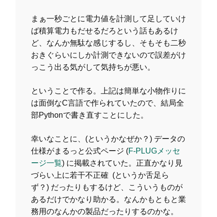
まぁ一秒ごとに電力値を計測して足していけ
ば積算電力もだせるだろという話もあるけ
ど、なんか無駄な感じするし、そもそも二秒
おきぐらいにしか計測できないので誤差がけ
っこう出る気がして気持ちが悪い。
ということで作る。上記は簡単な小物作りに
は面倒なC言語で作られていたので、結局全
部Pythonで書き直すことにした。
幸いなことに、(というかなぜか？) データの
仕様がまるっと公式ページ (
F-PLUGメッセ
ージ一覧
) に掲載されていた。正直かなり見
づらい上に若干不正確 (というか舌足ら
ず？) だったりもするけど、こういうものが
あるだけでかなり助かる。なんかもともと業
務用のなんかの製品だったりするのかな。