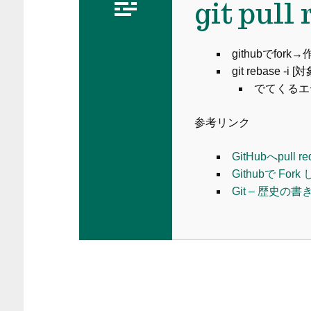
git pul
githubでfork
git rebase 
でてくるエ
参考リンク
GitHubへpul
Githubで For
Git – 歴史の