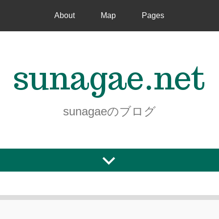
About
Map
Pages
sunagae.net
sunagaeのブログ