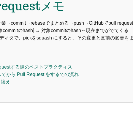
l requestメモ
→作業→commit→rebaseでまとめる→push→GitHubでpull request
-i [対象commitのhash] → 対象commitのhash～現在までがでてくる
ディタで、pickをsquash にすると、その変更と直前の変更を
l requestする際のベストプラクティス
k してから Pull Request をするでの流れ
書き換え