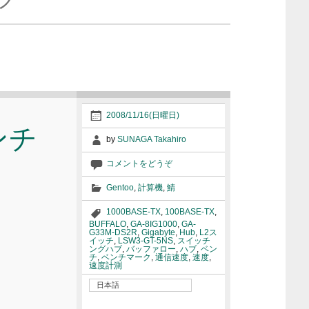
2008/11/16(日曜日)
ンチ
by
SUNAGA Takahiro
コメントをどうぞ
Gentoo
,
計算機
,
鯖
1000BASE-TX
,
100BASE-TX
,
BUFFALO
,
GA-8IG1000
,
GA-
G33M-DS2R
,
Gigabyte
,
Hub
,
L2ス
イッチ
,
LSW3-GT-5NS
,
スイッチ
ングハブ
,
バッファロー
,
ハブ
,
ベン
チ
,
ベンチマーク
,
通信速度
,
速度
,
速度計測
日本語