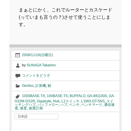
まぁとにかく、これでルーターとカスケード
(っていまも言うの？)させて使うことにしま
す。
2008/11/16(日曜日)
by
SUNAGA Takahiro
コメントをどうぞ
Gentoo
,
計算機
,
鯖
1000BASE-TX
,
100BASE-TX
,
BUFFALO
,
GA-8IG1000
,
GA-
G33M-DS2R
,
Gigabyte
,
Hub
,
L2スイッチ
,
LSW3-GT-5NS
,
スイ
ッチングハブ
,
バッファロー
,
ハブ
,
ベンチ
,
ベンチマーク
,
通信速
度
,
速度
,
速度計測
日本語