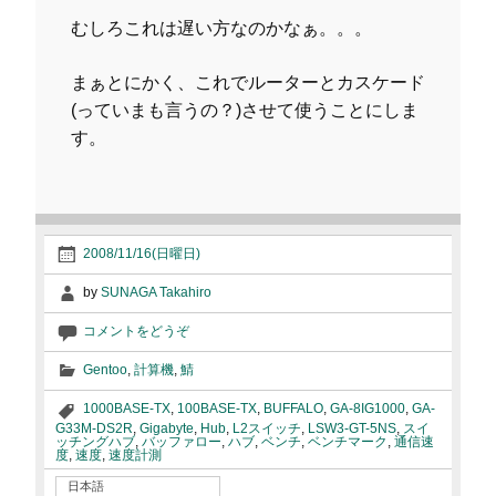
むしろこれは遅い方なのかなぁ。。。
まぁとにかく、これでルーターとカスケード
(っていまも言うの？)させて使うことにしま
す。
2008/11/16(日曜日)
by
SUNAGA Takahiro
コメントをどうぞ
Gentoo
,
計算機
,
鯖
1000BASE-TX
,
100BASE-TX
,
BUFFALO
,
GA-8IG1000
,
GA-
G33M-DS2R
,
Gigabyte
,
Hub
,
L2スイッチ
,
LSW3-GT-5NS
,
スイ
ッチングハブ
,
バッファロー
,
ハブ
,
ベンチ
,
ベンチマーク
,
通信速
度
,
速度
,
速度計測
日本語