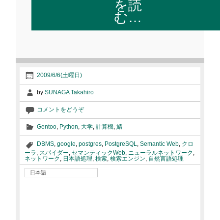
を読
む…
2009/6/6(土曜日)
by
SUNAGA Takahiro
コメントをどうぞ
Gentoo
,
Python
,
大学
,
計算機
,
鯖
DBMS
,
google
,
postgres
,
PostgreSQL
,
Semantic Web
,
クロ
ーラ
,
スパイダー
,
セマンティックWeb
,
ニューラルネットワーク
,
ネットワーク
,
日本語処理
,
検索
,
検索エンジン
,
自然言語処理
日本語