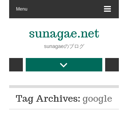
Menu
sunagae.net
sunagaeのブログ
Tag Archives:
google