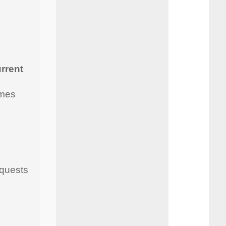
rrent
imes
equests