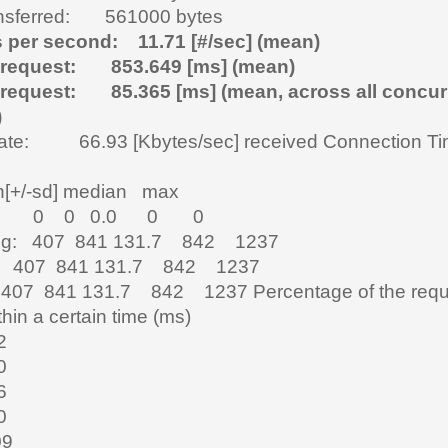
nsferred: 561000 bytes
 per second: 11.71 [#/sec] (mean)
 request: 853.649 [ms] (mean)
 request: 85.365 [ms] (mean, across all concur
)
 rate: 66.93 [Kbytes/sec] received
Connection T
[+/-sd] median max
ct: 0 0 0.0 0 0
ing: 407 841 131.7 842 1237
: 407 841 131.7 842 1237
407 841 131.7 842 1237
Percentage of the req
hin a certain time (ms)
2
0
6
0
09