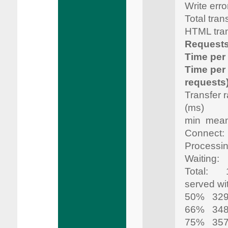
Write e
Total tra
HTML tra
Requests
Time per
Time per
requests
Transfer
(ms)
min mean
Conne
Processi
Waiting
Total: 
served wit
50% 32
66% 34
75% 35