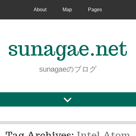
About
Map
Pages
sunagae.net
sunagaeのブログ
Tag Archives:
Intel Atom