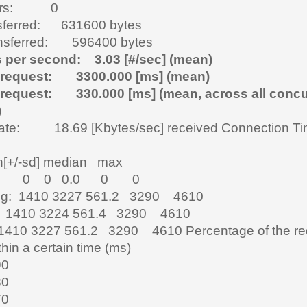
rrors: 0
nsferred: 631600 bytes
nsferred: 596400 bytes
 per second: 3.03 [#/sec] (mean)
 request: 3300.000 [ms] (mean)
 request: 330.000 [ms] (mean, across all concu
)
 rate: 18.69 [Kbytes/sec] received
Connection T
[+/-sd] median max
ct: 0 0 0.0 0 0
ng: 1410 3227 561.2 3290 4610
: 1410 3224 561.4 3290 4610
1410 3227 561.2 3290 4610
Percentage of the r
hin a certain time (ms)
90
80
70