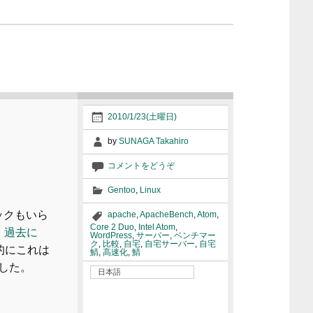
2010/1/23(土曜日)
by
SUNAGA Takahiro
コメントをどうぞ
Gentoo
,
Linux
ックもいら
apache
,
ApacheBench
,
Atom
,
Core 2 Duo
,
Intel Atom
,
。
過去に
WordPress
,
サーバー
,
ベンチマー
ク
,
比較
,
自宅
,
自宅サーバー
,
自宅
的にこれは
鯖
,
高速化
,
鯖
した。
日本語