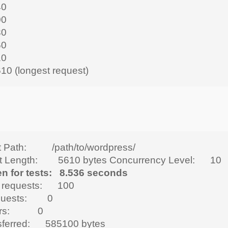
40
00
30
60
10
0 (longest request)
 Path: /path/to/wordpress/
t Length: 5610 bytes
Concurrency Level: 10
en for tests: 8.536 seconds
 requests: 100
equests: 0
rrors: 0
nsferred: 585100 bytes