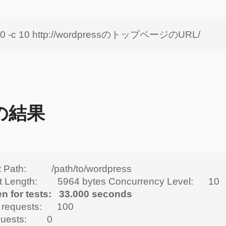
100 -c 10 http://wordpressのトップページのURL/
の結果
 Path: /path/to/wordpress
t Length: 5964 bytes
Concurrency Level: 10
en for tests: 33.000 seconds
 requests: 100
equests: 0