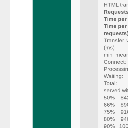
HTML tra
Requests
Time per
Time per
requests
Transfer
(ms)
min mean
Conne
Process
Waiting
Total: 
served wit
50% 84
66% 89
75% 91
80% 94
90% 10