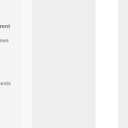
rent
imes
uests