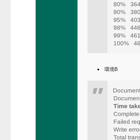
80% 36
90% 38
95% 40
98% 44
99% 46
100% 461
環境B
Document
Documen
Time tak
Complete
Failed r
Write e
Total tra