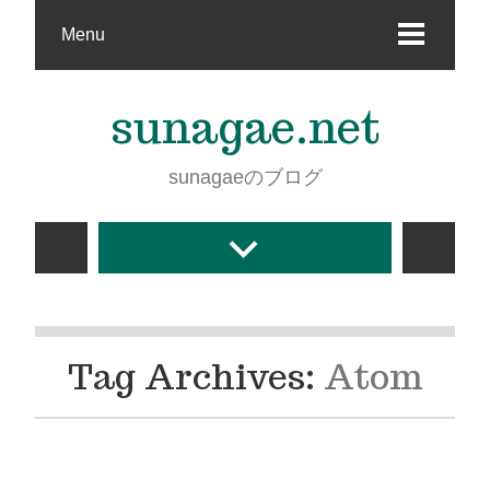
Menu
sunagae.net
sunagaeのブログ
Tag Archives:
Atom