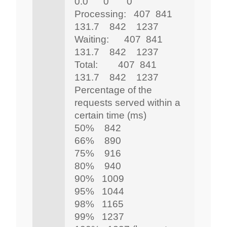
0.0 0 0
Processing: 407 841
131.7 842 1237
Waiting: 407 841
131.7 842 1237
Total: 407 841
131.7 842 1237
Percentage of the
requests served within a
certain time (ms)
50% 842
66% 890
75% 916
80% 940
90% 1009
95% 1044
98% 1165
99% 1237