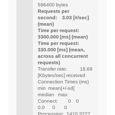
596400 bytes
Requests per
second: 3.03 [#/sec]
(mean)
Time per request:
3300.000 [ms] (mean)
Time per request:
330.000 [ms] (mean,
across all concurrent
requests)
Transfer rate: 18.69
[Kbytes/sec] received
Connection Times (ms)
min mean[+/-sd]
median max
Connect: 0 0
0.0 0 0
Processing: 1410 3227