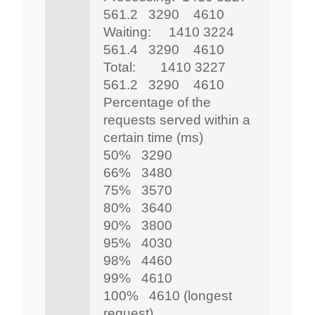
561.2 3290 4610
Waiting: 1410 3224
561.4 3290 4610
Total: 1410 3227
561.2 3290 4610
Percentage of the
requests served within a
certain time (ms)
50% 3290
66% 3480
75% 3570
80% 3640
90% 3800
95% 4030
98% 4460
99% 4610
100% 4610 (longest
request)