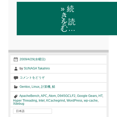
» 続
き
を読
む…
2009/4/29(水曜日)
by
SUNAGA Takahiro
コメントをどうぞ
Gentoo
,
Linux
,
計算機
,
鯖
ApacheBench
,
APC
,
Atom
,
D945GCLF2
,
Google Gears
,
HT
,
Hyper Threading
,
Intel
,
KCachegrind
,
WordPress
,
wp-cache
,
Xdebug
日本語