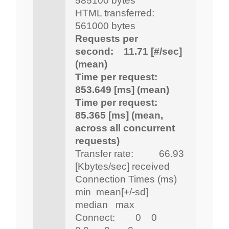
585100 bytes
HTML transferred:
561000 bytes
Requests per
second: 11.71 [#/sec]
(mean)
Time per request:
853.649 [ms] (mean)
Time per request:
85.365 [ms] (mean,
across all concurrent
requests)
Transfer rate: 66.93
[Kbytes/sec] received
Connection Times (ms)
min mean[+/-sd]
median max
Connect: 0 0