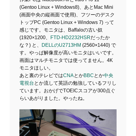
(Gentoo Linux + Windows8)、あとMac Mini
(画面中央の縦画面で使用)、フツーのデスク
トップPC (Gentoo Linux + Windows 7) って
感じです。モニタは、Baffaloの古い奴
(1920×1200、
FTD-HD2232HSR
だったか
な？) と、
DELLのU2713HM
(2560×1440) で
す。やっぱ解像度が高いモニタはいいです。
画面はマルチモニタでは使ってません。4K
モニタほしい。
あと裏のテレビでは
CNA
とか
BBC
とか
中央
電視台
とか流して英語の勉強しているフリし
ています。おかげでTOEICスコアが300点ぐ
らいあがりました。やったね。