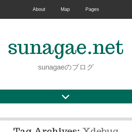
About
Map
Pages
sunagae.net
sunagaeのブログ
Tag Archives:
Xdebug