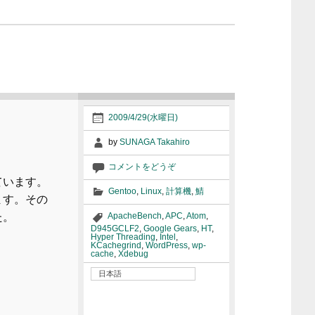
2009/4/29(水曜日)
by
SUNAGA Takahiro
コメントをどうぞ
しています。
Gentoo
,
Linux
,
計算機
,
鯖
ます。その
た。
ApacheBench
,
APC
,
Atom
,
D945GCLF2
,
Google Gears
,
HT
,
Hyper Threading
,
Intel
,
KCachegrind
,
WordPress
,
wp-
cache
,
Xdebug
日本語