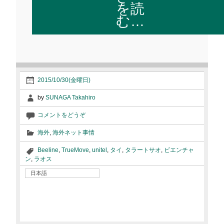
を読
む…
2015/10/30(金曜日)
by
SUNAGA Takahiro
コメントをどうぞ
海外
,
海外ネット事情
Beeline
,
TrueMove
,
unitel
,
タイ
,
タラートサオ
,
ビエンチャ
ン
,
ラオス
日本語