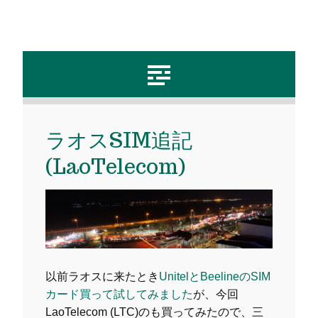
ラオスSIM追記
(LaoTelecom)
以前ラオスに来たとき
UnitelとBeelineのSIM
カード買って試してみました
が、今回
LaoTelecom (LTC)のも買ってみたので、三