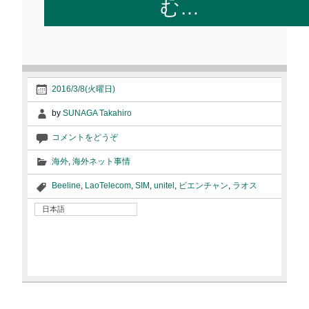
む…
2016/3/8(火曜日)
by
SUNAGA Takahiro
コメントをどうぞ
海外
,
海外ネット事情
Beeline
,
LaoTelecom
,
SIM
,
unitel
,
ビエンチャン
,
ラオス
日本語