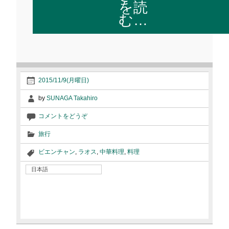
を読
む…
2015/11/9(月曜日)
by
SUNAGA Takahiro
コメントをどうぞ
旅行
ビエンチャン
,
ラオス
,
中華料理
,
料理
日本語