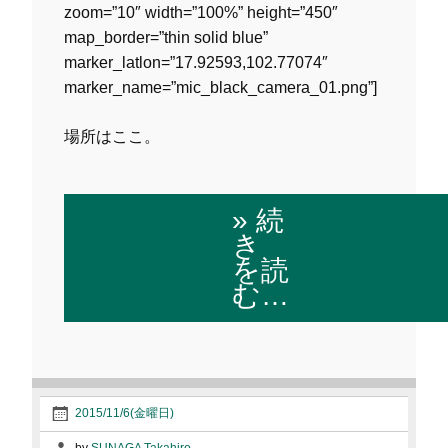
zoom=”10″ width=”100%” height=”450″
map_border=”thin solid blue”
marker_latlon=”17.92593,102.77074″
marker_name=”mic_black_camera_01.png”]
場所はここ。
» 続
き
を読
む…
2015/11/6(金曜日)