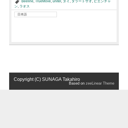
Beeline
,
TrueMove
,
unitel
,
タイ
,
タラートサオ
,
ビエンチャ
ン
,
ラオス
日本語
Copyright (C) SUNAGA Takahiro
Based on
zeeLinear Theme