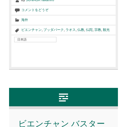
by
SUNAGA Takahiro
コメントをどうぞ
海外
ビエンチャン
,
ブッダパーク
,
ラオス
,
仏教
,
仏陀
,
宗教
,
観光
日本語
ビエンチャン バスター