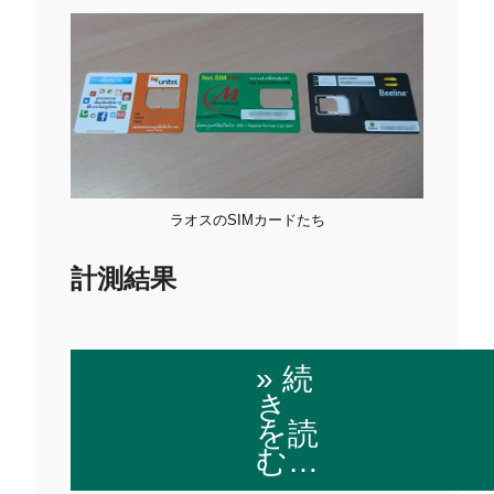
ラオスのSIMカードたち
計測結果
» 続
き
を読
む…