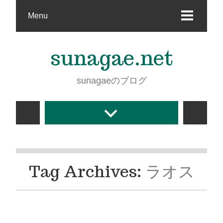
Menu
sunagae.net
sunagaeのブログ
Tag Archives:
ラオス